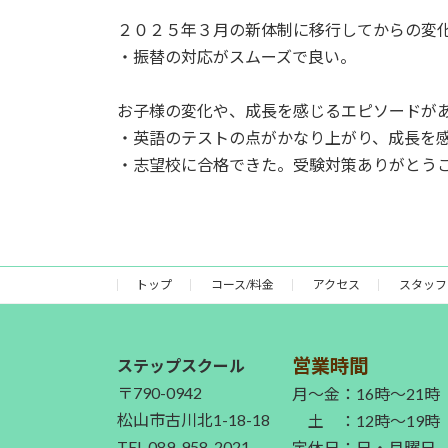
２０２５年３月の新体制に移行してからの変
・振替の対応がスムーズで良い。
お子様の変化や、成長を感じるエピソードが
・英語のテストの点がかなり上がり、成長を
・志望校に合格できた。受験対策ありがとう
トップ
コース/料金
アクセス
スタッフ
営業時間
ステップスクール
〒790-0942
月～金：16時～21時
松山市古川北1-18-18
土 ：12時～19時
TEL.089-958-2021
定休日：日・月曜日